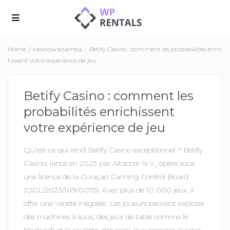
Home
casinowazamba
Betify Casino : comment les probabilités enric
hissent votre expérience de jeu
Betify Casino : comment les
probabilités enrichissent
votre expérience de jeu
Qu’est-ce qui rend Betify Casino exceptionnel ? Betify
Casino, lancé en 2023 par Altacore N.V., opère sous
une licence de la Curaçao Gaming Control Board
(OGL/2023/109/0075). Avec plus de 10 000 jeux, il
offre une variété inégalée. Les joueurs peuvent explorer
des machines à sous, des jeux de table comme le